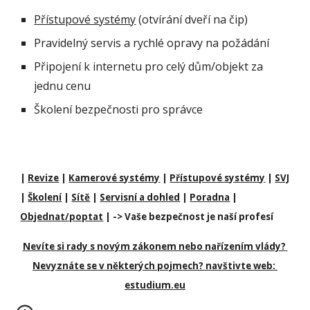
Přístupové systémy
 (otvírání dveří na čip)
Pravidelný servis a rychlé opravy na požádání
Připojení k internetu pro celý dům/objekt za 
jednu cenu
Školení bezpečnosti pro správce
| 
Revize
 | 
Kamerové systémy
 | 
Přístupové systémy
 | 
SVJ
| 
Školení
 | 
Sítě
 | 
Servisní a dohled
 | 
Poradna
 | 
Objednat/poptat
 | -> Vaše bezpečnost je naší profesí
Nevíte si rady s novým zákonem nebo nařízením vlády? 
Nevyznáte se v některých pojmech? navštivte web: 
estudium.eu